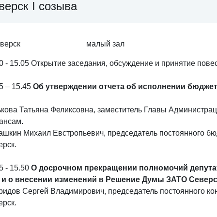
верск I созыва
еверск
малый зал
0 - 15.05 Открытие заседания, обсуждение и принятие повес
5 – 15.45
Об утверждении отчета об исполнении бюджет
ькова Татьяна Феликсовна, заместитель Главы Администрац
ансам.
ашкин Михаил Евстропьевич, председатель постоянного б
ерск.
5 - 15.50
О досрочном прекращении полномочий депута
. и о внесении изменений в Решение Думы ЗАТО Северск 
ридов Сергей Владимирович, председатель постоянного ко
ерск.