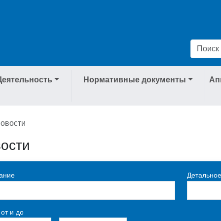
Деятельность
Нормативные документы
Ап
овости
ости
ание
Детальное
 от и до