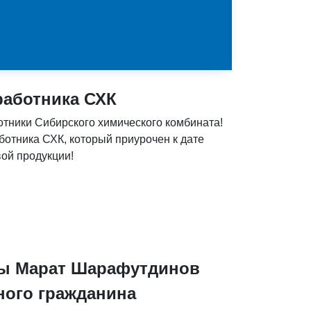
 работника СХК
тники Сибирского химического комбината!
ботника СХК, который приурочен к дате
ой продукции!
мы Марат Шарафутдинов
ного гражданина